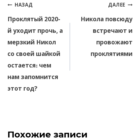
Навигация
НАЗАД
ДАЛЕЕ
по
Проклятый 2020-
Никола повсюду
записям
й уходит прочь, а
встречают и
мерзкий Никол
провожают
со своей шайкой
проклятиями
остается։ чем
нам запомнится
этот год?
Похожие записи