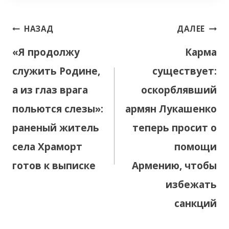
Навигация
НАЗАД
ДАЛЕЕ
по
«Я продолжу
Карма
записям
служить Родине,
существует:
а из глаз врага
оскорблявший
польются слезы»:
армян Лукашенко
раненый житель
теперь просит о
села Храморт
помощи
готов к выписке
Армению, чтобы
избежать
санкций