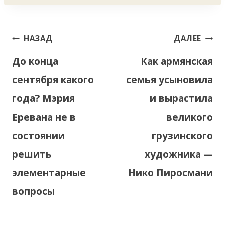
Навигация
НАЗАД
ДАЛЕЕ
по
До конца
Как армянская
записям
сентября какого
семья усыновила
года? Мэрия
и вырастила
Еревана не в
великого
состоянии
грузинского
решить
художника —
элементарные
Нико Пиросмани
вопросы