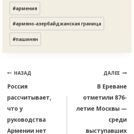
Метки
#
армения
записи:
#
армяно-азербайджанская граница
#
пашинян
Навигация
НАЗАД
ДАЛЕЕ
по
Россия
В Ереване
записям
рассчитывает,
отметили 876-
что у
летие Москвы —
руководства
среди
Армении нет
выступавших