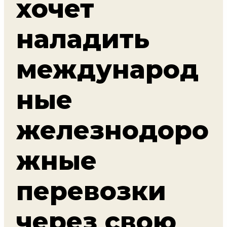
хочет
наладить
международ
ные
железнодоро
жные
перевозки
через свою