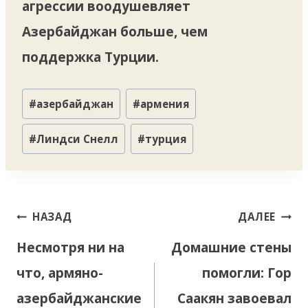
агрессии воодушевляет
Азербайджан больше, чем
поддержка Турции.
Метки
#
азербайджан
#
армения
записи:
#
Линдси Снелл
#
турция
Навигация
НАЗАД
ДАЛЕЕ
по
Несмотря ни на
Домашние стены
записям
что, армяно-
помогли: Гор
азербайджанские
Саакян завоевал