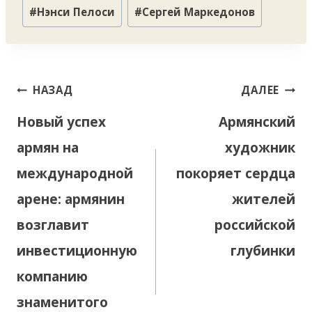
Метки
#
Нэнси Пелоси
#
Сергей Маркедонов
записи:
Навигация
НАЗАД
ДАЛЕЕ
по
Новый успех
Армянский
записям
армян на
художник
международной
покоряет сердца
арене: армянин
жителей
возглавит
российской
инвестиционную
глубинки
компанию
знаменитого