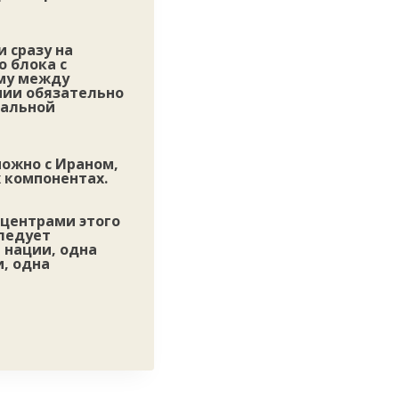
 сразу на
о блока с
ому между
нии обязательно
нальной
ожно с Ираном,
 компонентах.
центрами этого
следует
 нации, одна
, одна