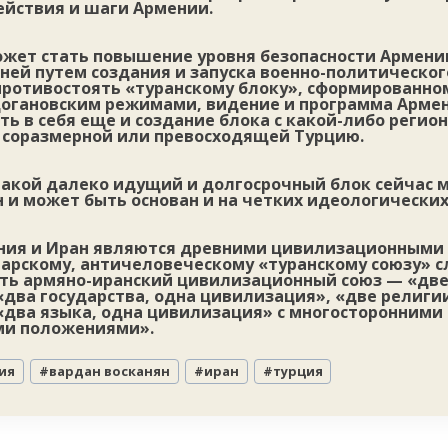
йствия и шаги Армении.
ожет стать повышение уровня безопасности Армении
ней путем создания и запуска военно-политическог
противостоять «туранскому блоку», сформированн
догановским режимами, видение и программа Арме
ь в себя еще и создание блока с какой-либо регио
 соразмерной или превосходящей Турцию.
акой далеко идущий и долгосрочный блок сейчас м
 и может быть основан и на четких идеологических
ния и Иран являются древними цивилизационными 
варскому, античеловеческому «туранскому союзу» 
ть армяно-иранский цивилизационный союз — «две
два государства, одна цивилизация», «две религии
«два языка, одна цивилизация» с многосторонними
ми положениями».
ия
#
вардан восканян
#
иран
#
турция