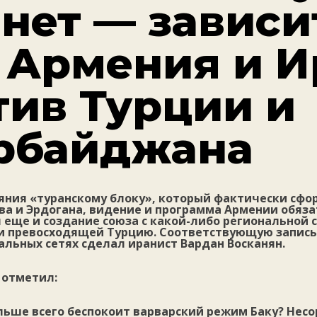
нет — зависи
: Армения и И
тив Турции и
рбайджана
яния «туранскому блоку», который фактически сфо
а и Эрдогана, видение и программа Армении обяз
 еще и создание союза с какой-либо региональной
и превосходящей Турцию. Соответствующую запись
альных сетях сделал иранист Вардан Восканян.
, отметил:
ольше всего беспокоит варварский режим Баку? Нес