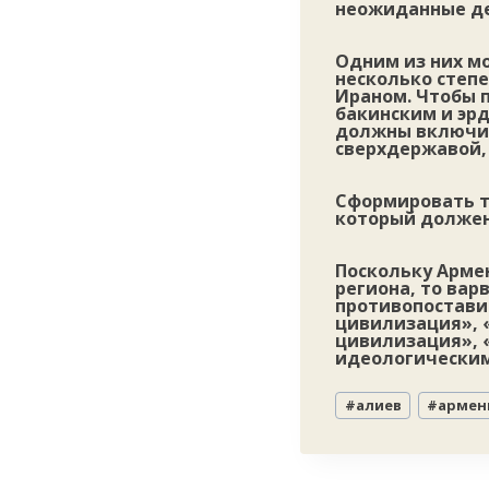
неожиданные де
Одним из них м
несколько степе
Ираном. Чтобы 
бакинским и эр
должны включит
сверхдержавой,
Сформировать т
который должен
Поскольку Арме
региона, то вар
противопостави
цивилизация», «
цивилизация», 
идеологически
Метки
#
алиев
#
армен
записи: