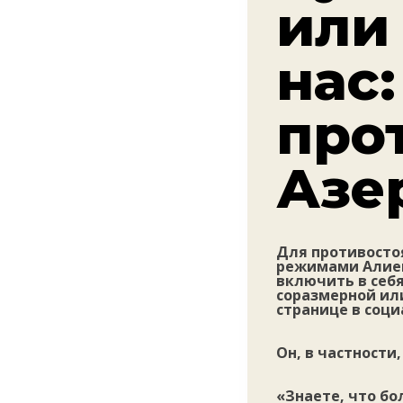
или 
нас
про
Азе
Для противосто
режимами Алиев
включить в себя
соразмерной ил
странице в соци
Он, в частности
«Знаете, что б