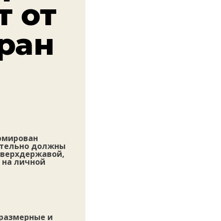
т от
ран
рмирован
ательно должны
 сверхдержавой,
 на личной
оразмерные и