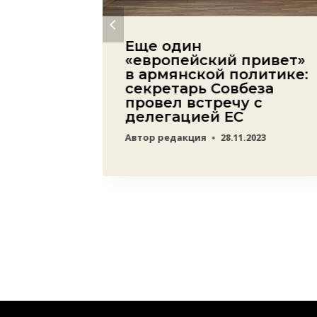
ы
Еще один
ии в
«европейский привет»
ском
в армянской политике:
-
секретарь Совбеза
осол
провел встречу с
делегацией ЕС
Автор
редакция
28.11.2023
22