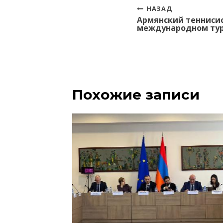
Навигация
НАЗАД
Армянский теннисис
по
международном тур
записям
Похожие записи