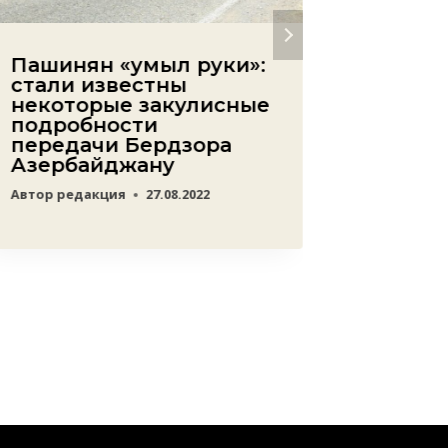
Пашинян «умыл руки»:
Покаж
стали известны
влиян
некоторые закулисные
больш
подробности
голос
передачи Бердзора
Кочар
Азербайджану
Автор
Ata
Автор
редакция
27.08.2022