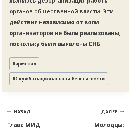
являлась дезорганизация работы
органов общественной власти. Эти
действия независимо от воли
организаторов не были реализованы,
поскольку были выявлены СНБ.
Метки
#
армения
записи:
#
Служба национальной безопасности
Навигация
НАЗАД
ДАЛЕЕ
по
Глава МИД
Молодцы:
записям