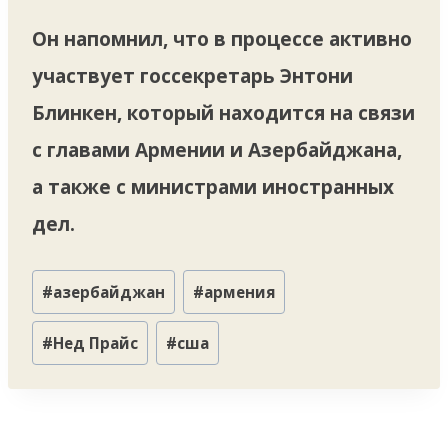
Он напомнил, что в процессе активно
участвует госсекретарь Энтони
Блинкен, который находится на связи
с главами Армении и Азербайджана,
а также с министрами иностранных
дел.
Метки
#
азербайджан
#
армения
записи:
#
Нед Прайс
#
сша