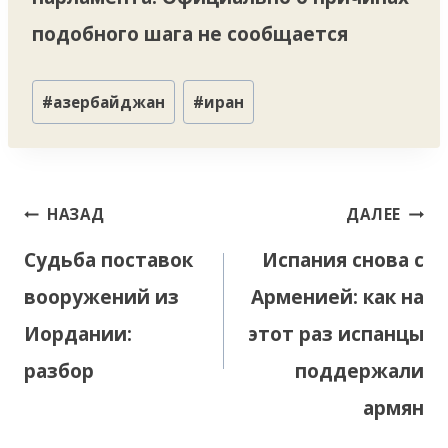
подобного шага не сообщается
Метки
#
азербайджан
#
иран
записи:
Навигация
НАЗАД
ДАЛЕЕ
по
Судьба поставок
Испания снова с
записям
вооружений из
Арменией: как на
Иордании:
этот раз испанцы
разбор
поддержали
армян