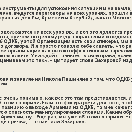
 инструменты для успокоения ситуации и на земле,
ане, ведутся переговоры на всех уровнях, прошли 
транных дел РФ, Армении и Азербайджана в Москве.
одолжаются на всех уровнях, и вот это является 
оты, причем по целому ряду направлений и ведомст
об ОДКБ, у этой Организации есть свои спикеры, мы
о договора. И я просто позволю себе сказать, что 
той организации как высокоэффективной и зареко
аком ключе. У каждой страны есть свои права, воз
цениваем это так», – цитирует слова Захаровой из
рова и заявления Никола Пашиняна о том, что ОДКБ
ии.
е очень понимаю, как все это там представляется, 
 этом говорили. Если это фигура речи для того, что
позицию о выходе Армении из ОДКБ, то мне кажется
всю опасность манипулирования словами. Каким об
Армении, ну… Еще раз, мы уже об этом говорили. Н
идет речь», — отметила Захарова.