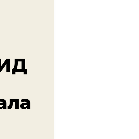
МИД
ала