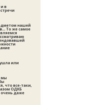
 и в
встречи
предметом нашей
в… То же самое
 являемся
рассматриваю
мендовавшей
можности
дание
 ушла или
и мы
бы
, что все-таки,
разом ОДКБ
е очень даже