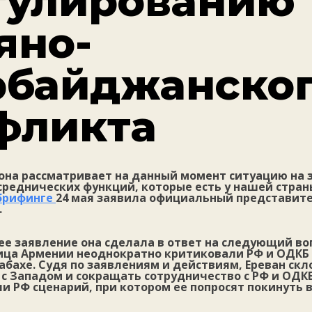
гулированию
яно-
рбайджанско
фликта
рона рассматривает на данный момент ситуацию на 
среднических функций, которые есть у нашей страны
брифинге
24 мая заявила официальный представит
.
е заявление она сделала в ответ на следующий воп
ца Армении неоднократно критиковали РФ и ОДКБ в
абахе. Судя по заявлениям и действиям, Ереван ск
с Западом и сокращать сотрудничество с РФ и ОДКБ
и РФ сценарий, при котором ее попросят покинуть 