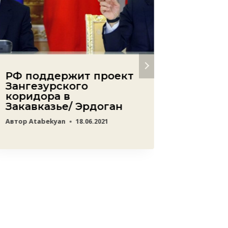
РФ поддержит проект
Явная 
Зангезурского
Азерб
коридора в
Франц
Закавказье/ Эрдоган
День 
Автор
Atabekyan
18.06.2021
Автор
ред