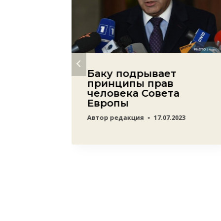
ду
Баку подрывает
принципы прав
им
человека Совета
Европы
раине?
Автор
редакция
17.07.2023
22