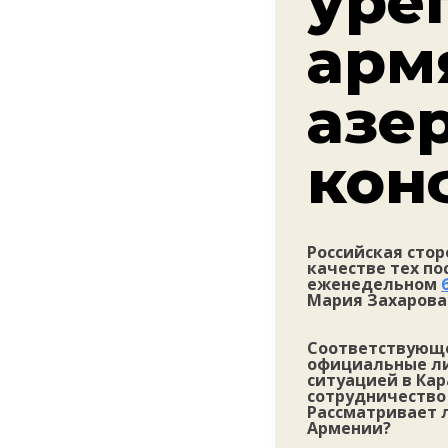
уре
арм
азе
кон
Российская сто
качестве тех по
еженедельном
Мария Захарова
Соответствующе
официальные ли
ситуацией в Кар
сотрудничество 
Рассматривает л
Армении?