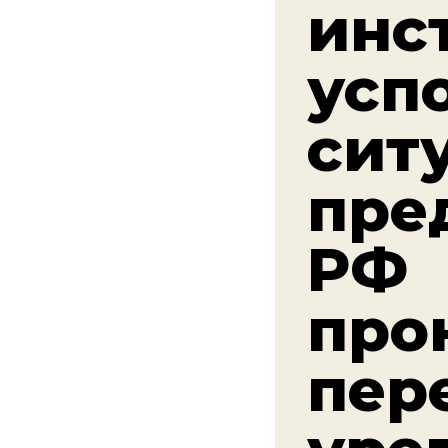
инс
усп
сит
пре
РФ
про
пер