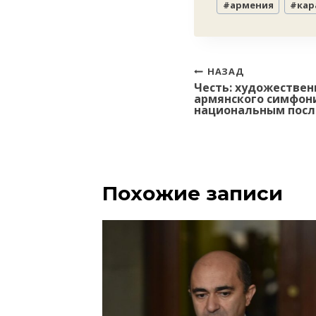
#
армения
#
кар
записи:
Навигация
НАЗАД
Честь: художестве
по
армянского симфони
записям
национальным пос
Похожие записи