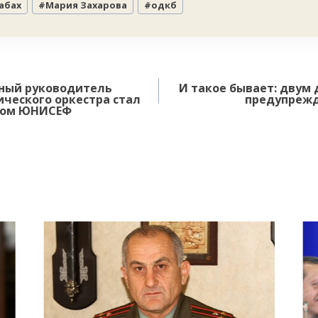
абах
#
Мария Захарова
#
одкб
нный руководитель
И такое бывает: двум
ческого оркестра стал
предупрежд
лом ЮНИСЕФ