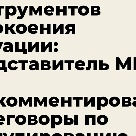
трументов
окоения
уации:
дставитель 
комментиров
еговоры по