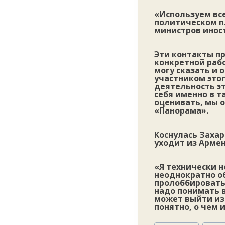
«Используем все
политическом пл
министров инос
Эти контакты пр
конкретной раб
могу сказать и 
участником этог
деятельность э
себя именно в т
оценивать, мы о
«Панорама».
Коснулась Заха
уходит из Армен
«Я технически н
неоднократно об
пролоббировать 
надо понимать 
может выйти из 
понятно, о чем 
Метки