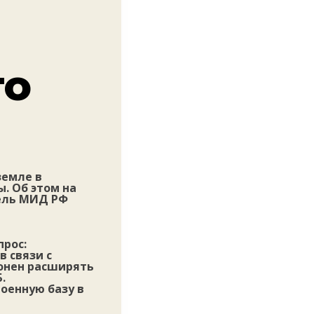
го
земле в
. Об этом на
ель МИД РФ
рос:
 связи с
лонен расширять
.
военную базу в