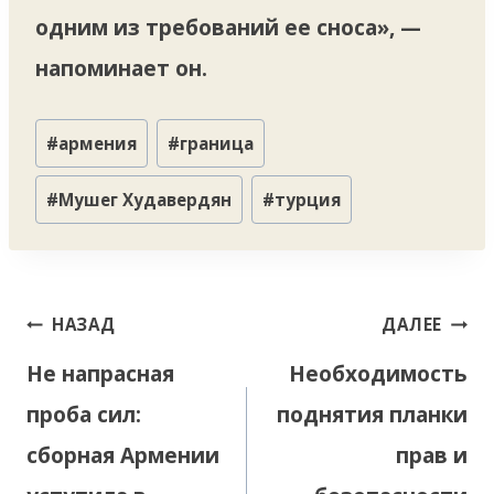
одним из требований ее сноса», —
напоминает он.
Метки
#
армения
#
граница
записи:
#
Мушег Худавердян
#
турция
Навигация
НАЗАД
ДАЛЕЕ
по
Не напрасная
Необходимость
записям
проба сил:
поднятия планки
сборная Армении
прав и