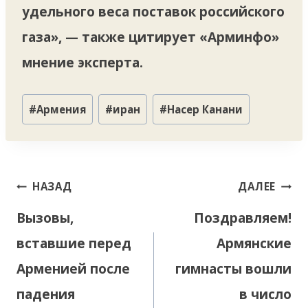
удельного веса поставок российского
газа», — также цитирует «Арминфо»
мнение эксперта.
Метки
#
Армения
#
иран
#
Насер Канани
записи:
Навигация
НАЗАД
ДАЛЕЕ
по
Вызовы,
Поздравляем!
записям
вставшие перед
Армянские
Арменией после
гимнасты вошли
падения
в число