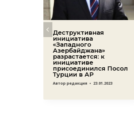
ь,
Деструктивная
попала
инициатива
пада —
«Западного
Азербайджана»
разрастается: к
23
инициативе
присоединился Посол
Турции в АР
Автор
редакция
23.01.2023