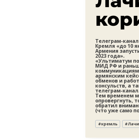
Лач
кор
Телеграм-канал
Кремля «до 10 я
Армения запуст
2023 года».
«Ультиматум по
МИД РФ и раньш
коммуникациями
армянским кейс
обменов и работ
консульств, а т
телеграм-канал
Тем временем м
опровергнуть, т
обратил внимани
(что уже само п
Метки
#
кремль
#
Лачи
записи: