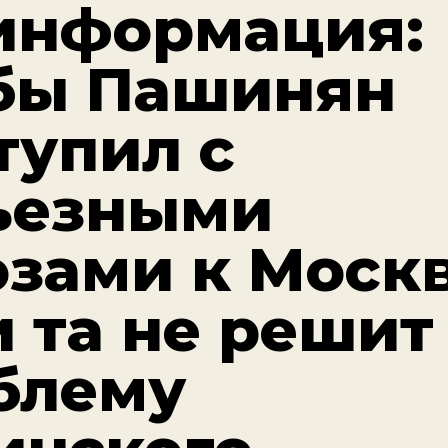
информация:
бы Пашинян
тупил с
ьезными
озами к Москв
и та не решит
блему