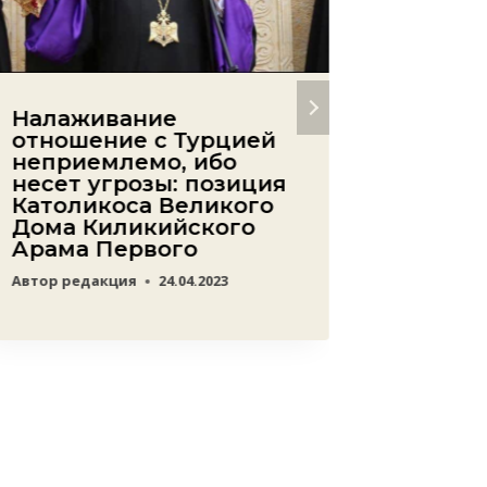
Налаживание
Поворо
отношение с Турцией
всё бо
неприемлемо, ибо
брита
несет угрозы: позиция
на сл
Католикоса Великого
посет
Дома Киликийского
Автор
ред
Арама Первого
Автор
редакция
24.04.2023