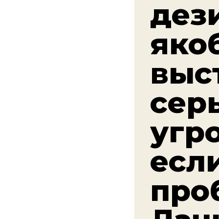
дез
яко
выс
сер
угр
есл
про