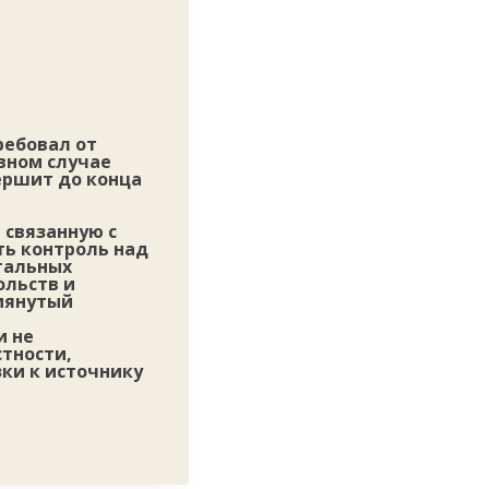
ребовал от
вном случае
ершит до конца
 связанную с
ть контроль над
тальных
ольств и
омянутый
и не
стности,
зки к источнику