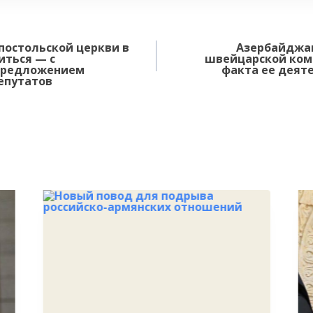
постольской церкви в
Азербайджан
иться — с
швейцарской комп
предложением
факта ее деят
епутатов