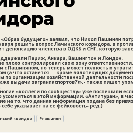
инского
идора
 «Образ будущего» заявил, что Никол Пашинян пот
нваря решить вопрос Лачинского коридора, в проти
ит денонсацию членства в ОДКБ и СНГ, которую зав
ддержали Париж, Анкара, Вашингтон и Лондон.
е плохо контролировал свою зону ответственности,
 с Пашиняном, но теперь может полностью утрати
ом (а что останется — кроме вялотекущих докумен
ы по организации хозяйственной деятельности пос
акже выдачи загранпаспортов?)»,- также пишет уп
.
ногие «коллеги по сообществу» уже поспешили есл
о усомниться в этой информации. «Антитуран», в ча
е на то, что данная информация подана без привя
о себе указывает на ее фейковость- ред.)
нский коридор
#
пашинян