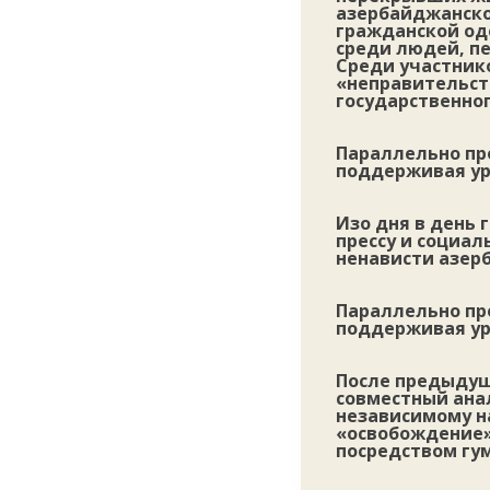
азербайджанско
гражданской оде
среди людей, п
Среди участник
«неправительст
государственно
Параллельно пр
поддерживая ур
Изо дня в день
прессу и социа
ненависти азер
Параллельно пр
поддерживая ур
После предыдущ
совместный анал
независимому н
«освобождение»
посредством гу