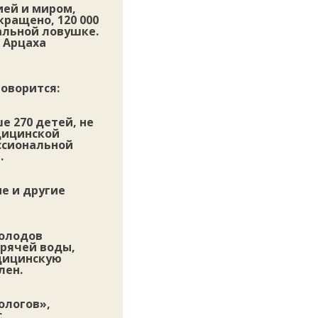
ией и миром,
ращено, 120 000
альной ловушке.
 Арцаха
говорится:
е 270 детей, не
дицинской
ссиональной
.
е и другие
холодов
орячей воды,
дицинскую
лен.
ологов»,
с