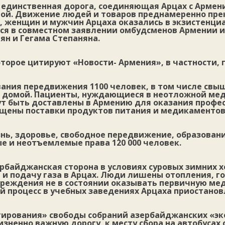
я единственная дорога, соединяющая Арцах с Армен
той. Движение людей и товаров преднамеренно прек
в, женщин и мужчин Арцаха оказались в экзистенци
тся в совместном заявлении омбудсменов Армении и
ян и Гегама Степаняна.
оторое цитируют «Новости- Армения», в частности, 
ания передвижения 1100 человек, в том числе свыш
я домой. Пациенты, нуждающиеся в неотложной ме
ут быть доставлены в Армению для оказания профе
щены поставки продуктов питания и медикаментов
нь, здоровье, свободное передвижение, образовани
е и неотъемлемые права 120 000 человек.
зербайджанская сторона в условиях суровых зимних 
и подачу газа в Арцах. Люди лишены отопления, г
реждения не в состоянии оказывать первичную ме
й процесс в учебных заведениях Арцаха приостанов
тирования» свободы собраний азербайджанских «эк
ненно важную дорогу, к месту сбора на автобусах 