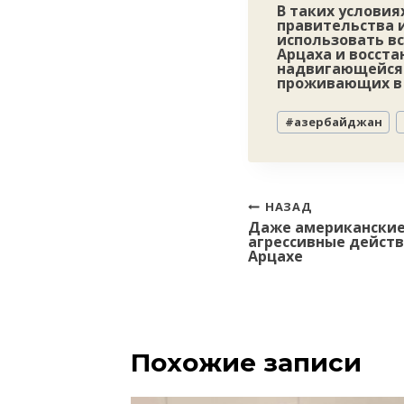
В таких услови
правительства 
использовать в
Арцаха и восста
надвигающейся 
проживающих в 
Метки
#
азербайджан
записи:
Навигация
НАЗАД
Даже американские
по
агрессивные дейст
записям
Арцахе
Похожие записи