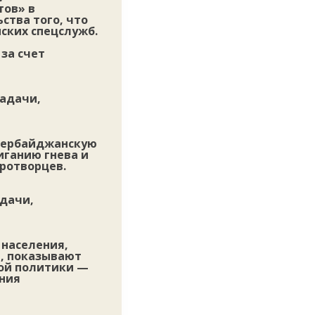
тов» в
ства того, что
ских спецслужб.
за счет
задачи,
азербайджанскую
иганию гнева и
ротворцев.
дачи,
 населения,
я, показывают
ой политики —
ения