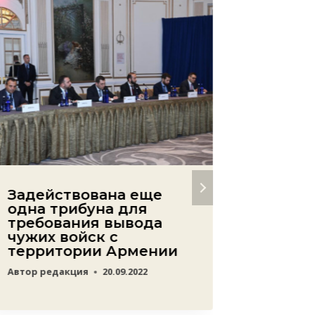
Задействована еще
Борьб
одна трибуна для
не мо
требования вывода
огран
чужих войск с
митин
территории Армении
Автор
ред
Автор
редакция
20.09.2022