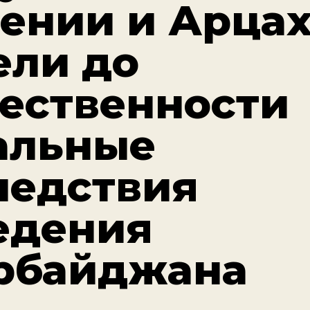
ении и Арца
ели до
ественности
альные
ледствия
едения
рбайджана