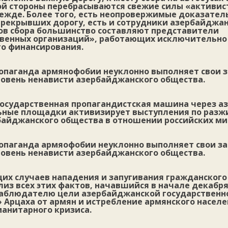
й стороны перебрасываются свежие силы «активис
жде. Более того, есть неопровержимые доказатель
ерекрывших дорогу, есть и сотрудники азербайджан
ов сбора большинство составляют представители
венных организаций», работающих исключительно 
го финансирования.
опаганда армянофобии неуклонно выполняет свои 
овень ненависти азербайджанского общества.
 государственная пропагандистская машина через 
льные площадки активизирует выступления по разж
байджанского общества в отношении российских ми
опаганда армяофобии неуклонно выполняет свои за
овень ненависти азербайджанского общества.
их случаев нападения и запугивания гражданского
из всех этих фактов, начавшийся в начале декабр
аблюдателю цели азербайджанской государственн
 Арцаха от армян и истребление армянского насел
манитарного кризиса.