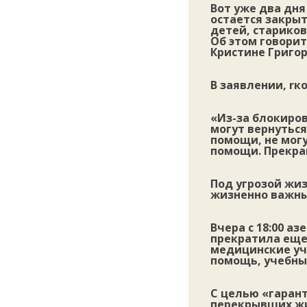
Вот уже два дн
остается закры
детей, старико
Об этом говори
Кристине Григор
В заявлении, rк
«Из-за блокиров
могут вернутьс
помощи, не мог
помощи. Прекра
Под угрозой жиз
жизненно важны
Вчера с 18:00 а
прекратила еще 
медицинские уч
помощь, учебны
С целью «гаран
перекрывших жиз