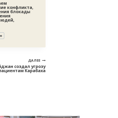
аем
ние конфликта,
ения блокады
ления
людей,
н
ДАЛЕЕ
йджан создал угрозу
пациентам Карабаха