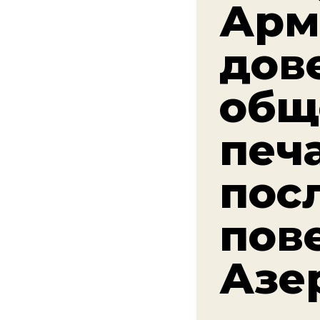
Арм
дов
общ
печ
пос
пов
Азе