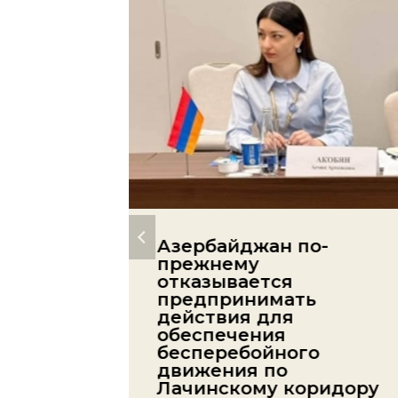
Азербайджан по-
прежнему
ий
отказывается
а
предпринимать
действия для
22
обеспечения
бесперебойного
движения по
Лачинскому коридору