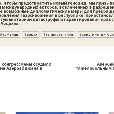
ях, чтобы предотвратить новый геноцид, мы призыв
и международных акторов, вовлеченных в разреше
се возможные дипломатические меры для прекращ
новления газоснабжения в республике, приостанов
гуманитарной катастрофы и гарантирования прав 
Арцахе».
#
армения
#
арцах
#
гегам степанян
#
кристине григоря
 конгрессмены осудили
Азерба
вия Азербайджана в
тяжелобольным 