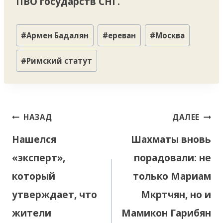
ПВО государств СНГ.
Метки
#
Армен Бадалян
#
ереван
#
Москва
записи:
#
Римский статут
Навигация
НАЗАД
ДАЛЕЕ
по
Нашелся
Шахматы вновь
записям
«эксперт»,
порадовали: не
который
только Мариам
утверждает, что
Мкртчян, но и
жители
Мамикон Гарибян