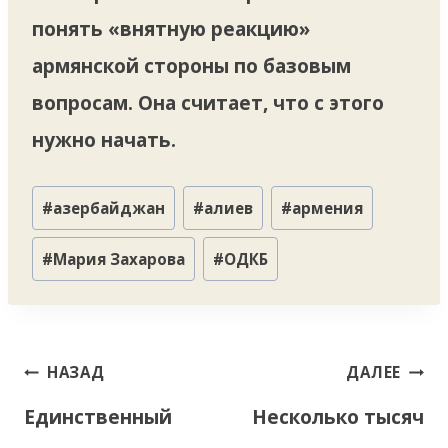
понять «внятную реакцию»
армянской стороны по базовым
вопросам. Она считает, что с этого
нужно начать.
Метки
#
азербайджан
#
алиев
#
армения
записи:
#
Мария Захарова
#
ОДКБ
Навигация
НАЗАД
ДАЛЕЕ
по
Единственный
Несколько тысяч
записям