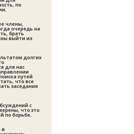
ой для
ость, по
ии.
ее члены,
огда очередь на
ть, брать
жны выйти из
ультатом долгих
то
я для нас
аправлении
поиска путей
тать, что все
вать заседания
обсуждений с
верены, что это
й по борьбе.
 в