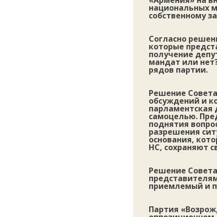
«Армения» на в
национальных м
собственному за
Согласно решен
которые предста
получение депу
мандат или нет
рядов партии.
Решение Совета
обсуждений и ко
парламентская 
самоцелью. Пре
поднятия вопрос
разрешения ситу
основания, кот
НС, сохраняют с
Решение Совета
представителями
приемлемый и п
Партия «Возрож