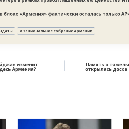
лагере в рамках провозглашенных ею ценностей и 
 в блоке «Армения» фактически осталась только АР
.
ндаты
#
Национальное собрание Армении
айджан изменит
Память о тяжелых
здесь Армения?
открылась доска 