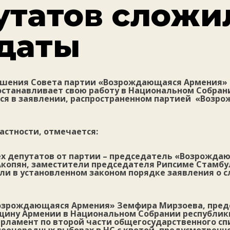
утатов сложи
даты
ешения Совета партии «Возрождающаяся Армения» о
 останавливает свою работу в Национальном Собран
тся в заявлении, распространенном партией «Возр
частности, отмечается:
ех депутатов от партии – председатель «Возрожда
Акопян, заместители председателя Рипсиме Стамбу
ли в установленном законом порядке заявления о с
Возрождающаяся Армения» Земфира Мирзоева, пре
щину Армении в Национальном Собрании республики
рламент по второй части общегосударственного сп