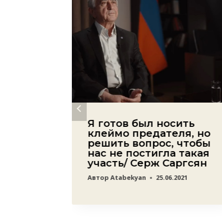
ровала
Я готов был носить
клеймо предателя, но
решить вопрос, чтобы
в
нас не постигла такая
участь/ Серж Саргсян
22
Автор
Atabekyan
25.06.2021