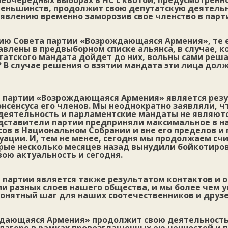
неочередных выборах в НС с квотой, предусмотренн
еньшинств, продолжит свою депутатскую деятельн
явлению временно заморозив свое членство в парт
ию Совета партии «Возрождающаяся Армения», те 
влены в предвыборном списке альянса, в случае, к
татского мандата дойдет до них, вольны сами реша
? В случае решения о взятии мандата эти лица дол
 партии «Возрождающаяся Армения» является рез
нсенсуса его членов. Мы неоднократно заявляли, ч
деятельность и парламентские мандаты не являютс
дставители партии предприняли максимальное в н
ов в Национальном Собрании и вне его пределов и 
ации. И, тем не менее, сегодня мы продолжаем счи
орые несколько месяцев назад вынудили бойкотиро
вою актуальность и сегодня.
 партии является также результатом контактов и 
 разных слоев нашего общества, и мы более чем у
онятный шаг для наших соотечественников и друзе
дающаяся Армения» продолжит свою деятельность