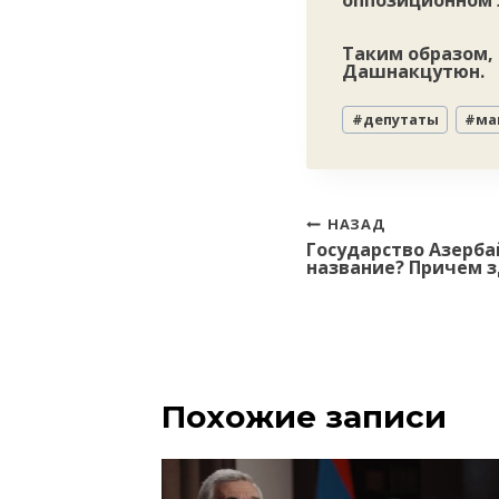
оппозиционном 
Таким образом,
Дашнакцутюн
Метки
#
депутаты
#
ма
записи:
Навигация
НАЗАД
Государство Азерб
по
название? Причем 
записям
Похожие записи