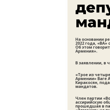
деп
ман
На основании р
2022 года, «ВА»
Об этом говори
Армения».
В заявлении, в 
«Трое из четыр
Армении» Ваге 
Киракосян, пода
мандатов.
Член партии «
ассирийскую об
прошедшая в па