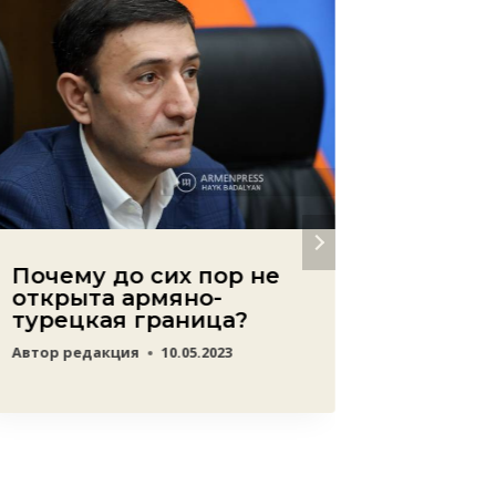
Почему до сих пор не
Новый
открыта армяно-
подры
турецкая граница?
армян
Автор
редакция
10.05.2023
Автор
ред