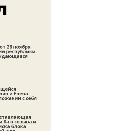
л
т 28 ноября
ии республики.
ождающаяся
ющейся
лян и Елена
ложении с себя
дставляющая
 8-го созыва и
иска блока