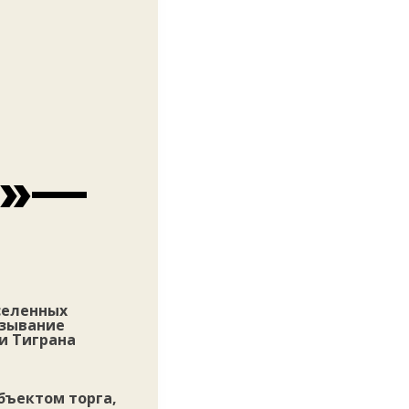
а»—
селенных
азывание
и Тиграна
бъектом торга,