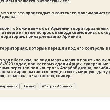
ением являются 8 известных сел.
что все это происходит в контексте максималистс
йджана.
ворит об ожидаемых от Армении территориальных 
 отвергает даже вопрос о выводе своих войск с окк
х территорий, принадлежащих Армении․
 территориях, которые перешли под его контроль в н
ходят босиком, не видя моря» можно понять по их
8-2023 годах, при которых сдали Арцах, суверенные
ения перешли под контроль Азербайджана, погибл
менем «мира» пытаются осуществить мирную сдачу 
»,- отметил, в частности, спикер.
#
армения
#
арцах
#
Тигран Абрамян