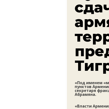
сда
арм
тер
пре
Тиг
«Под именем «м
пунктов Армени
секретаря фрак
Абрамяна.
«Власти Армени