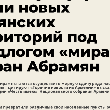
чи новых
янских
риторий под
длогом «мир
ран Абрамян
ира» пытаются осуществить мирную сдачу ряда на
и»,- цитируют «Горячие новости из Армении» выск
ции «Честь имею» Национального собрания Армени
и превратили различные свои населенные пункты о