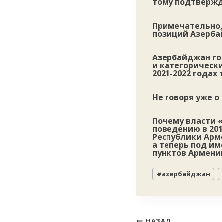
тому подтвержд
Примечательно, 
позиций Азерба
Азербайджан го
и категорически
2021-2022 года
Не говоря уже о
Почему власти «
поведению в 201
Республики Арм
а теперь под и
пунктов Армении
Метки
#
азербайджан
записи:
НАЗАД