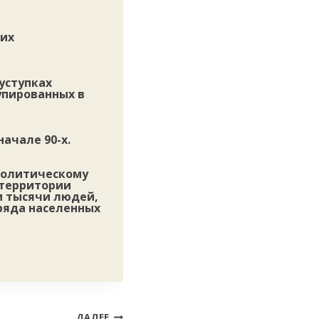
ких
уступках
упированных в
ачале 90-х.
 политическому
 территории
и тысячи людей,
ряда населенных
ДАЛЕЕ