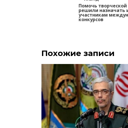
Навигация
Помочь творческой
по
решили назначать 
записям
участникам междун
конкурсов
Похожие записи