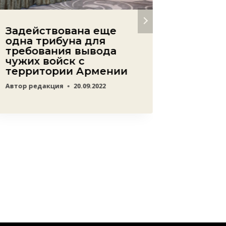
Задействована еще
Вопро
одна трибуна для
не ост
требования вывода
о гот
чужих войск с
стать
территории Армении
членст
Автор
редакция
20.09.2022
Автор
ред