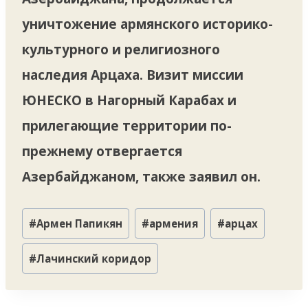
уничтожение армянского историко-
культурного и религиозного
наследия Арцаха. Визит миссии
ЮНЕСКО в Нагорный Карабах и
прилегающие территории по-
прежнему отвергается
Азербайджаном, также заявил он.
Метки
#
Армен Папикян
#
армения
#
арцах
записи:
#
Лачинский коридор