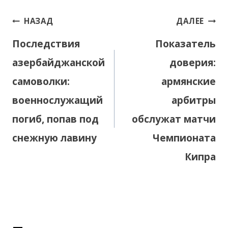
Навигация
НАЗАД
ДАЛЕЕ
по
Последствия
Показатель
записям
азербайджанской
доверия:
самоволки:
армянские
военнослужащий
арбитры
погиб, попав под
обслужат матчи
снежную лавину
Чемпионата
Кипра