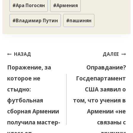
Метки
#
Ара Погосян
#
Армения
записи:
#
Владимир Путин
#
пашинян
Навигация
НАЗАД
ДАЛЕЕ
по
Поражение, за
Оправдание?
записям
которое не
Госдепартамент
стыдно:
США заявил о
футбольная
том, что учения в
сборная Армении
Армении «не
получила мастер-
связаны с