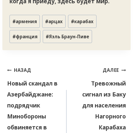
когда я приеду, здесь будет мир.
Метки
#
армения
#
арцах
#
карабах
записи:
#
франция
#
Яэль Браун-Пиве
Навигация
НАЗАД
ДАЛЕЕ
по
Новый скандал в
Тревожный
записям
Азербайджане:
сигнал из Баку
подрядчик
для населения
Минобороны
Нагорного
обвиняется в
Карабаха