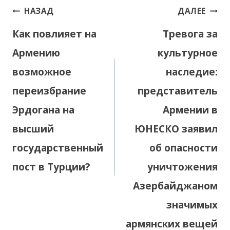
Навигация
НАЗАД
ДАЛЕЕ
по
Как повлияет на
Тревога за
записям
Армению
культурное
возможное
наследие:
переизбрание
представитель
Эрдогана на
Армении в
высший
ЮНЕСКО заявил
государственный
об опасности
пост в Турции?
уничтожения
Азербайджаном
значимых
армянских вещей