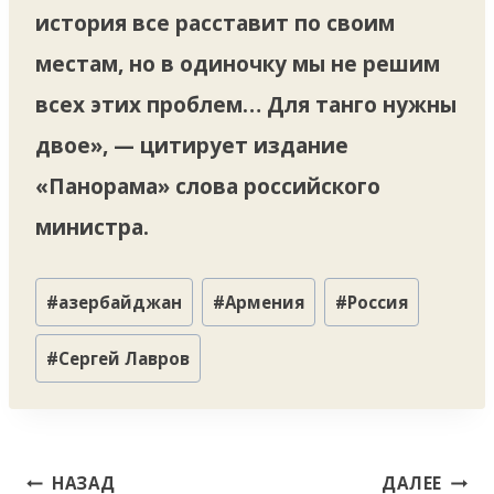
история все расставит по своим
местам, но в одиночку мы не решим
всех этих проблем… Для танго нужны
двое», — цитирует издание
«Панорама» слова российского
министра.
Метки
#
азербайджан
#
Армения
#
Россия
записи:
#
Сергей Лавров
Навигация
НАЗАД
ДАЛЕЕ