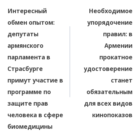
по
Интересный
Необходимое
записям
обмен опытом:
упорядочение
депутаты
правил: в
армянского
Армении
парламента в
прокатное
Страсбурге
удостоверение
примут участие в
станет
программе по
обязательным
защите прав
для всех видов
человека в сфере
кинопоказов
биомедицины