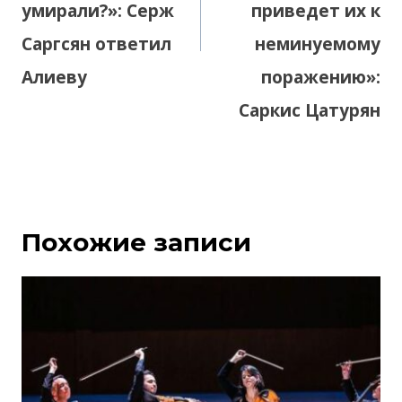
умирали?»: Серж
приведет их к
Саргсян ответил
неминуемому
Алиеву
поражению»:
Саркис Цатурян
Похожие записи