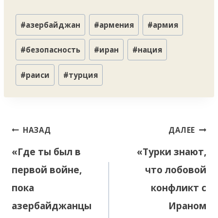
Метки
#
азербайджан
#
армения
#
армия
записи:
#
безопасность
#
иран
#
нация
#
раиси
#
турция
Навигация
НАЗАД
ДАЛЕЕ
по
«Где ты был в
«Турки знают,
записям
первой войне,
что лобовой
пока
конфликт с
азербайджанцы
Ираном