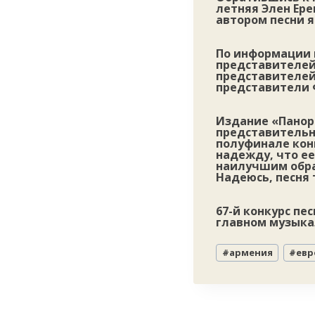
летняя Элен Ере
автором песни я
По информации 
представителей
представителей
представители 
Издание «Панор
представительни
полуфинале конк
надежду, что ее
наилучшим образ
Надеюсь, песня 
67-й конкурс пе
главном музыкал
Метки
#
армения
#
евр
записи: