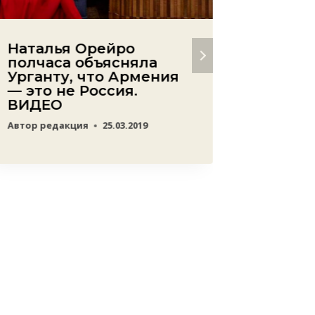
Наталья Орейро
Росси
полчаса объясняла
канал 
Урганту, что Армения
олигар
— это не Россия.
азерб
ВИДЕО
биогр
сериа
Автор
редакция
25.03.2019
Магом
отсут
Арно 
главн
в жиз
Автор
ред