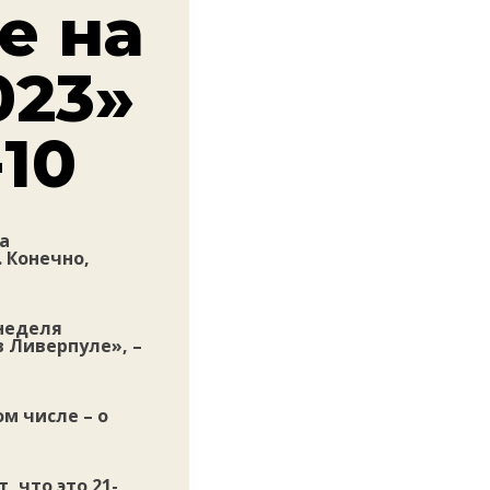
е на
023»
10
а
. Конечно,
 неделя
 Ливерпуле», –
ом числе – о
 что это 21-