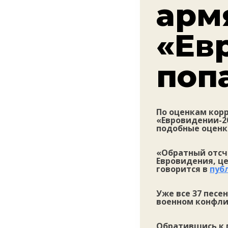
арм
«Ев
поп
По оценкам кор
«Евровидении-20
подобные оценк
«Обратный отсче
Евровидения, ц
говорится в
пуб
Уже все 37 песе
военном конфли
Обратившись к 