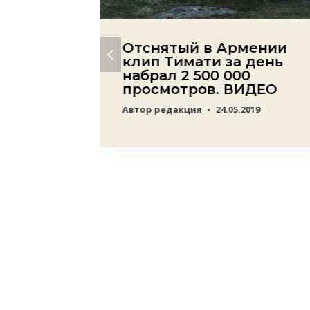
ян
Отснятый в Армении
ан,
клип Тимати за день
набрал 2 500 000
азал
просмотров. ВИДЕО
море,
Автор
редакция
24.05.2019
щении
 армян
19