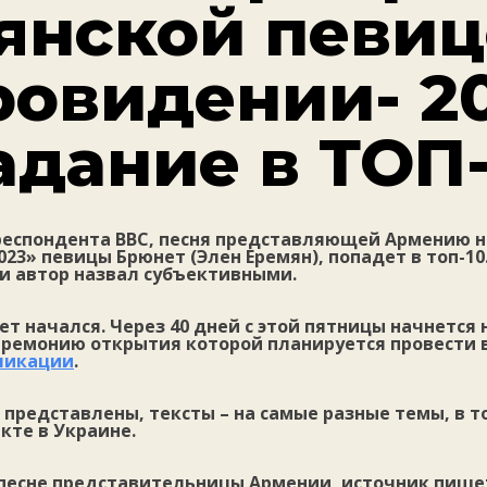
янской певиц
ровидении- 2
адание в ТОП-
респондента BBC, песня представляющей Армению н
23» певицы Брюнет (Элен Еремян), попадет в топ-10
и автор назвал субъективными.
т начался. Через 40 дней с этой пятницы начнется
еремонию открытия которой планируется провести в
ликации
.
н представлены, тексты – на самые разные темы, в т
кте в Украине.
песне представительницы Армении, источник пишет,