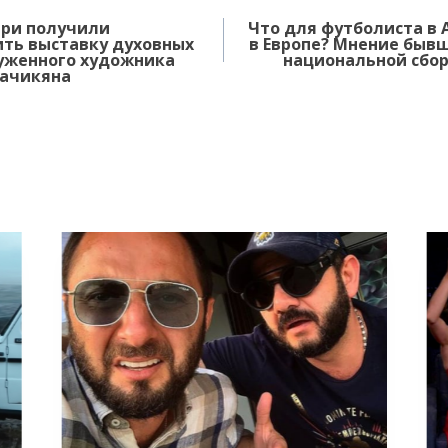
мри получили
Что для футболиста в
ить выставку духовных
в Европе? Мнение быв
уженного художника
национальной сбор
ачикяна