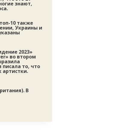
ногие знают,
са.
топ-10 также
ении, Украины и
указаны
идение 2023»
er» во втором
выразила
 писала то, что
 артистки.
ритания). В