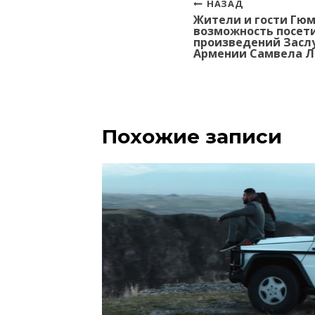
Навигация
НАЗАД
Жители и гости Гю
по
возможность посет
записям
произведений Засл
Армении Самвела Л
Похожие записи