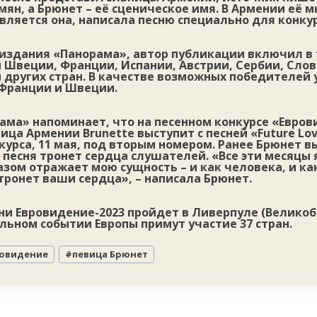
мян, а Брюнет – её сценическое имя. В Армении её м
вляется она, написала песню специально для конкур
издания «Панорама», автор публикации включил в 
 Швеции, Франции, Испании, Австрии, Сербии, Слов
 других стран. В качестве возможных победителей 
Франции и Швеции.
ама» напоминает, что на песенном конкурсе «Евров
ца Армении Brunette выступит с песней «Future Lov
урса, 11 мая, под вторым номером. Ранее Брюнет 
 песня тронет сердца слушателей. «Все эти месяцы я
ом отражает мою сущность – и как человека, и как
тронет ваши сердца», – написала Брюнет.
сни Евровидение-2023 пройдет в Ливерпуле (Великоб
ьном событии Европы примут участие 37 стран.
овидение
#
певица Брюнет