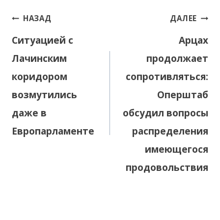
Навигация
НАЗАД
ДАЛЕЕ
по
Ситуацией с
Арцах
записям
Лачинским
продолжает
коридором
сопротивляться:
возмутились
Оперштаб
даже в
обсудил вопросы
Европарламенте
распределения
имеющегося
продовольствия