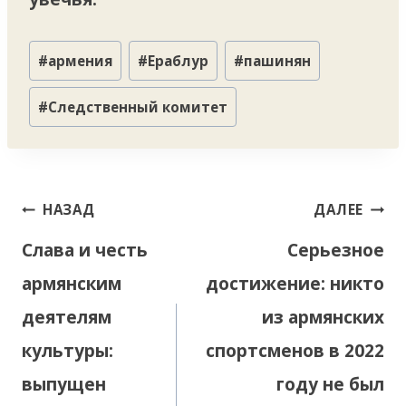
Метки
#
армения
#
Ераблур
#
пашинян
записи:
#
Следственный комитет
Навигация
НАЗАД
ДАЛЕЕ
по
Слава и честь
Серьезное
записям
армянским
достижение: никто
деятелям
из армянских
культуры:
спортсменов в 2022
выпущен
году не был