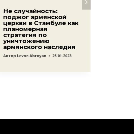
Не случайность:
Число
поджог армянской
земле
церкви в Стамбуле как
Турци
планомерная
продо
стратегия по
тепер
уничтожению
тысяч
армянского наследия
Автор
ред
Автор
Levon Abroyan
25.01.2023