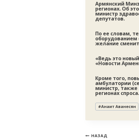
Армянский Минз
регионах. Об эт
министр здраво
депутатов.
По ее словам, 
оборудованием 
желание сменит
«Ведь это новы
«Новости Армен
Кроме того, по
амбулатории (се
министр, также
регионах спроса
Метки
#
Анаит Аванесян
записи:
Навигация
НАЗАД