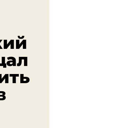
кий
щал
ить
в