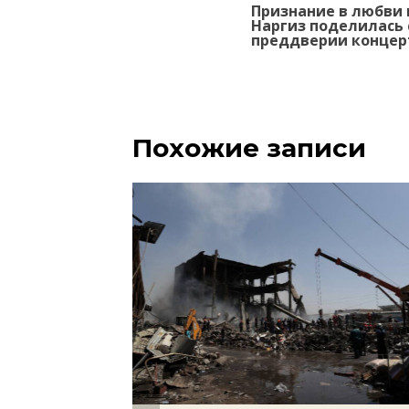
Признание в любви 
по
Наргиз поделилась 
записям
преддверии концерт
Похожие записи