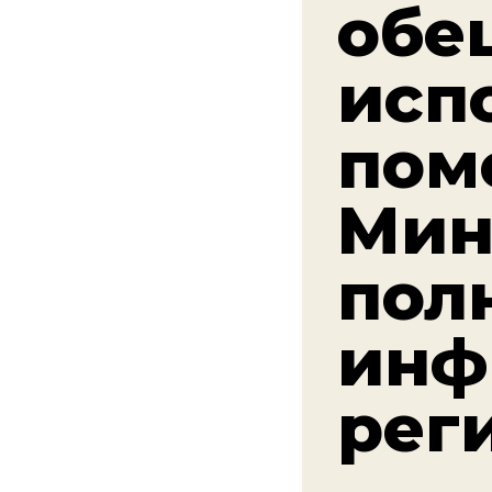
обе
исп
пом
Мин
пол
инф
рег