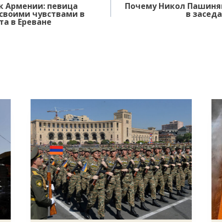
к Армении: певица
Почему Никол Пашинян
своими чувствами в
в засед
а в Ереване