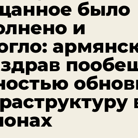
щанное было
олнено и
огло: армянс
здрав пообе
ностью обнов
раструктуру 
ионах