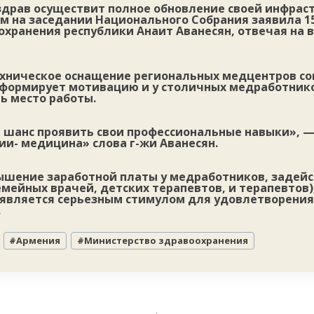
драв осуществит полное обновление своей инфрас
ом на заседании Национального Собрания заявила 1
охранения республики Анаит Аванесян, отвечая на 
техническое оснащение региональных медцентров с
формирует мотивацию и у столичных медработник
ь место работы.
й шанс проявить свои профессиональные навыки», 
ии- медицина» слова г-жи Аванесян.
вышение заработной платы у медработников, задей
мейных врачей, детских терапевтов, и терапевтов)
 является серьезным стимулом для удовлетворени
.
#
Армения
#
Министерство здравоохранения