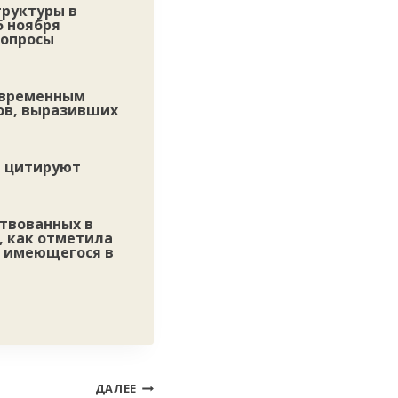
труктуры в
5 ноября
вопросы
овременным
ов, выразивших
— цитируют
ствованных в
, как отметила
я имеющегося в
ДАЛЕЕ