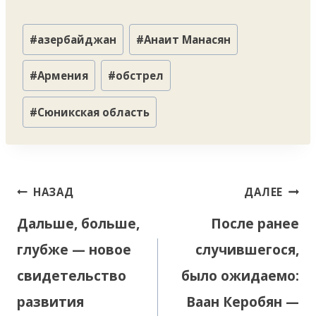
Метки
#
азербайджан
#
Анаит Манасян
записи:
#
Армения
#
обстрел
#
Сюникская область
Навигация
НАЗАД
ДАЛЕЕ
по
Дальше, больше,
После ранее
записям
глубже — новое
случившегося,
свидетельство
было ожидаемо:
развития
Ваан Керобян —