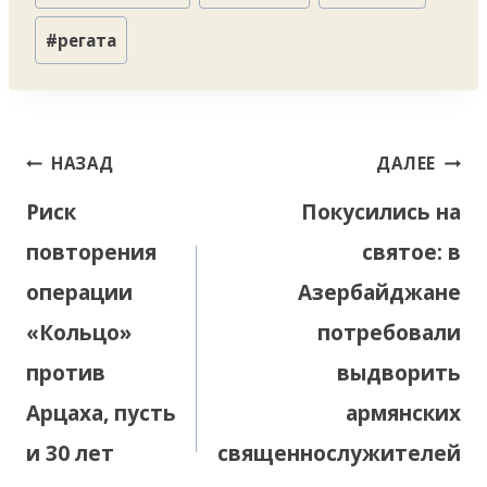
записи:
#
регата
Навигация
НАЗАД
ДАЛЕЕ
по
Риск
Покусились на
записям
повторения
святое: в
операции
Азербайджане
«Кольцо»
потребовали
против
выдворить
Арцаха, пусть
армянских
и 30 лет
священнослужителей