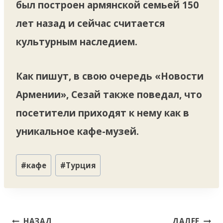
был построен армянской семьей 150
лет назад и сейчас считается
культурным наследием.
Как пишут, в свою очередь «Новости
Армении», Сезай также поведал, что
посетители приходят к нему как в
уникальное кафе-музей.
Метки
#
кафе
#
Турция
записи:
Навигация
НАЗАД
ДАЛЕЕ