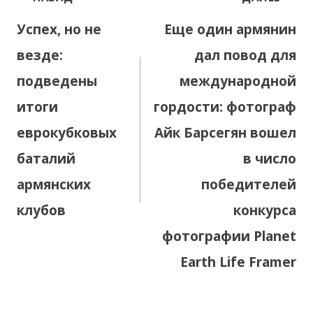
по
Успех, но не
Еще один армянин
записям
везде:
дал повод для
подведены
международной
итоги
гордости: фотограф
еврокубковых
Айк Барсегян вошел
баталий
в число
армянских
победителей
клубов
конкурса
фотографии Planet
Earth Life Framer