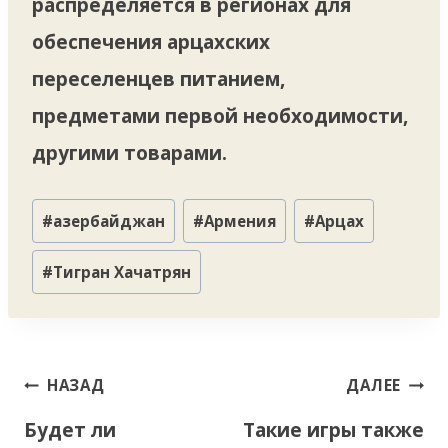
распределяется в регионах для
обеспечения арцахских
переселенцев питанием,
предметами первой необходимости,
другими товарами.
Метки
#
азербайджан
#
Армения
#
Арцах
записи:
#
Тигран Хачатрян
Навигация
НАЗАД
ДАЛЕЕ
по
Будет ли
Такие игры также
записям