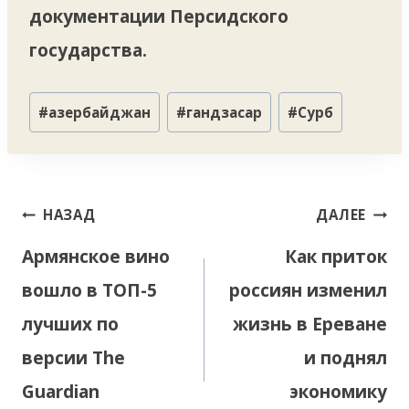
документации Персидского
государства.
Метки
#
азербайджан
#
гандзасар
#
Сурб
записи:
Навигация
НАЗАД
ДАЛЕЕ
по
Армянское вино
Как приток
записям
вошло в ТОП-5
россиян изменил
лучших по
жизнь в Ереване
версии The
и поднял
Guardian
экономику