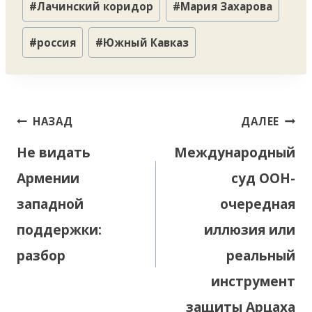
#
Лачинский коридор
#
Мария Захарова
#
россия
#
Южный Кавказ
Навигация
НАЗАД
ДАЛЕЕ
по
Не видать
Международный
записям
Армении
суд ООН-
западной
очередная
поддержки:
иллюзия или
разбор
реальный
инструмент
защиты Арцаха