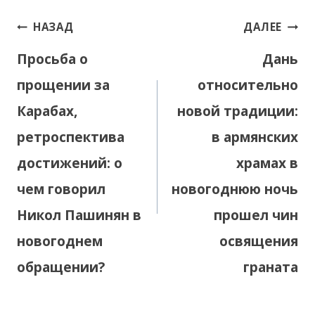
Навигация
НАЗАД
ДАЛЕЕ
по
Просьба о
Дань
записям
прощении за
относительно
Карабах,
новой традиции:
ретроспектива
в армянских
достижений: о
храмах в
чем говорил
новогоднюю ночь
Никол Пашинян в
прошел чин
новогоднем
освящения
обращении?
граната