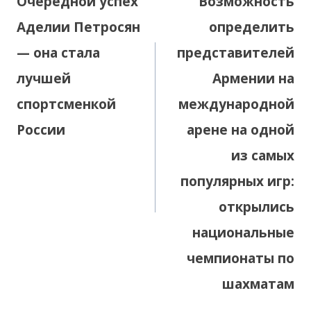
Очередной успех
Возможность
записям
Аделии Петросян
определить
— она стала
представителей
лучшей
Армении на
спортсменкой
международной
России
арене на одной
из самых
популярных игр:
открылись
национальные
чемпионаты по
шахматам