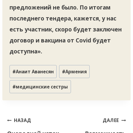
предложений не было. По итогам
последнего тендера, кажется, у нас
есть участник, скоро будет заключен
договор и вакцина от Covid будет
доступна».
Метки
#
Анаит Аванесян
#
Армения
записи:
#
медицинские сестры
Навигация
НАЗАД
ДАЛЕЕ
по