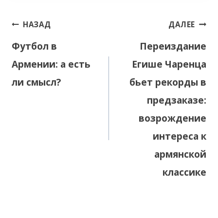
Навигация
НАЗАД
ДАЛЕЕ
по
Футбол в
Переиздание
записям
Армении: а есть
Егише Чаренца
ли смысл?
бьет рекорды в
предзаказе:
возрождение
интереса к
армянской
классике