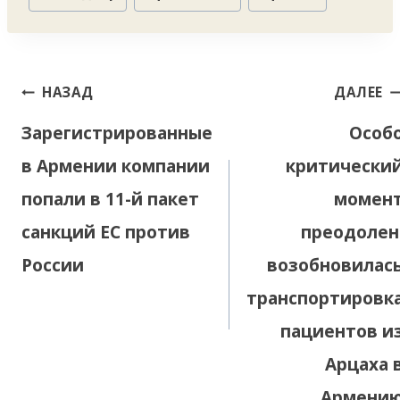
записи:
Навигация
НАЗАД
ДАЛЕЕ
по
Зарегистрированные
Особ
записям
в Армении компании
критически
попали в 11-й пакет
момен
санкций ЕС против
преодолен
России
возобновилас
транспортировк
пациентов и
Арцаха 
Армени