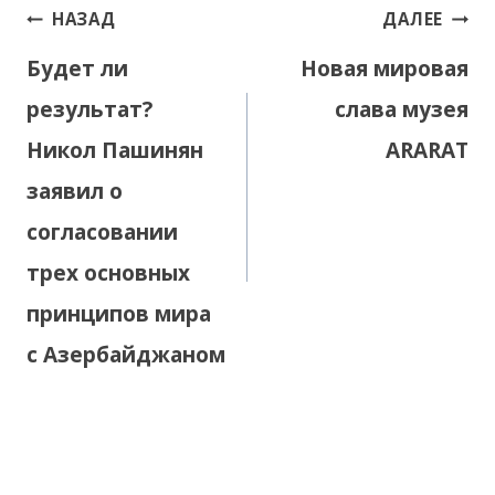
Навигация
НАЗАД
ДАЛЕЕ
по
Будет ли
Новая мировая
записям
результат?
слава музея
Никол Пашинян
ARARAT
заявил о
согласовании
трех основных
принципов мира
с Азербайджаном