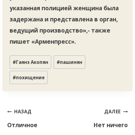
указанная полицией женщина была
задержана и представлена ​​в орган,
ведущий производство»,- также
пишет «Арменпресс».
Метки
#
Гаянэ Акопян
#
пашинян
записи:
#
похищение
Навигация
НАЗАД
ДАЛЕЕ
по
Отличное
Нет ничего
записям