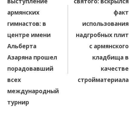
выступление
святого: вскрылся
армянских
факт
гимнастов: в
использования
центре имени
надгробных плит
Альберта
с армянского
Азаряна прошел
кладбища в
порадовавший
качестве
всех
стройматериала
международный
турнир