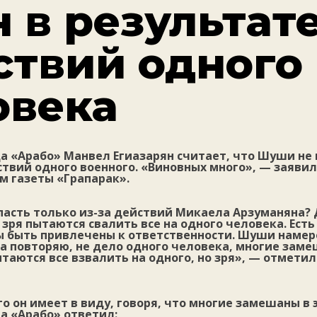
 в результат
ствий одного
овека
 «Арабо» Манвел Егиазарян считает, что Шуши не 
твий одного военного. «Виновных много», — заявил 
м газеты «Грапарак».
пасть только из-за действий Микаела Арзуманяна
зря пытаются свалить все на одного человека. Есть
 быть привлечены к ответственности. Шуши намер
ова повторяю, не дело одного человека, многие заме
ытаются все взвалить на одного, но зря», — отмети
ого он имеет в виду, говоря, что многие замешаны в 
а «Арабо» ответил: