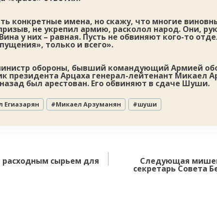
ть конкретные имена, но скажу, что многие виновны
призыв, не укрепил армию, расколол народ. Они, рук
ина у них – равная. Пусть не обвиняют кого-то отд
пущения», только и всего».
министр обороны, бывший командующий Армией об
ик президента Арцаха генерал-лейтенант Микаел А
назад был арестован. Его обвиняют в сдаче Шуши.
л Егиазарян
#
Микаел Арзуманян
#
шуши
т расходным сырьем для
Следующая мишен
секретарь Совета Б