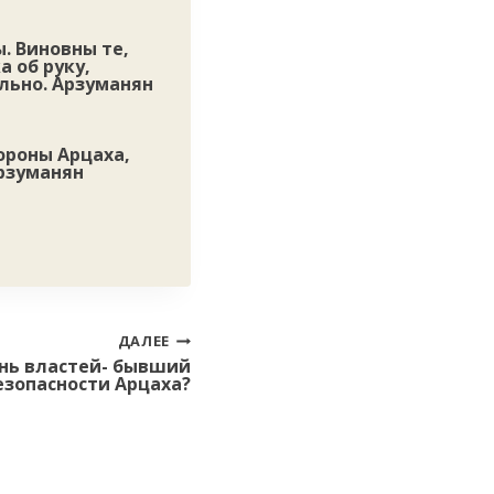
. Виновны те,
а об руку,
ельно. Арзуманян
ороны Арцаха,
рзуманян
ДАЛЕЕ
ь властей- бывший
езопасности Арцаха?