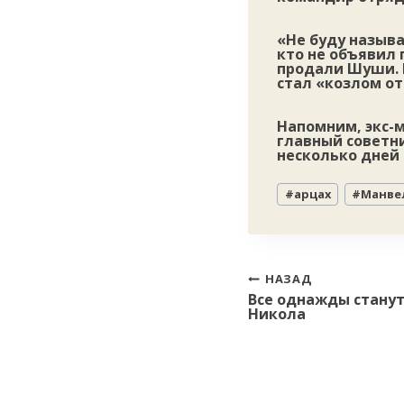
«Не буду называ
кто не объявил 
продали Шуши. В
стал «козлом от
Напомним, экс-
главный советн
несколько дней 
Метки
#
арцах
#
Манве
записи:
Навигация
НАЗАД
Все однажды стану
по
Никола
записям