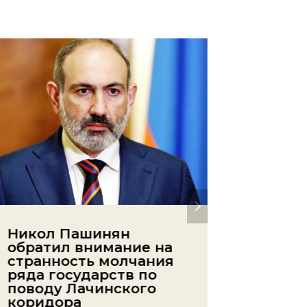
Никол Пашинян
Есть п
обратил внимание на
Армен
странность молчания
дефиц
ряда государств по
Автор
ред
поводу Лачинского
коридора