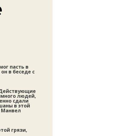
е
мог пасть в
он в беседе с
? Действующие
 много людей,
енно сдали
шаны в этой
л Манвел
этой грязи,