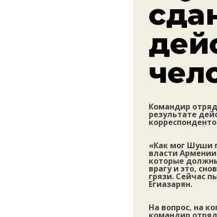
сдан
дей
чел
Командир отряда
результате дейс
корреспонденто
«Как мог Шуши 
власти Армении 
которые должны
врагу и это, сн
грязи. Сейчас п
Егиазарян.
На вопрос, на к
командир отряд