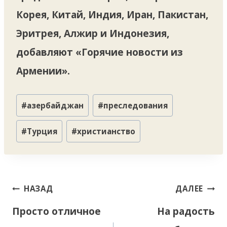
Корея, Китай, Индия, Иран, Пакистан,
Эритрея, Алжир и Индонезия,
добавляют «Горячие новости из
Армении».
Метки
#
азербайджан
#
преследования
записи:
#
Турция
#
христианство
Навигация
НАЗАД
ДАЛЕЕ
по
Просто отличное
На радость
записям