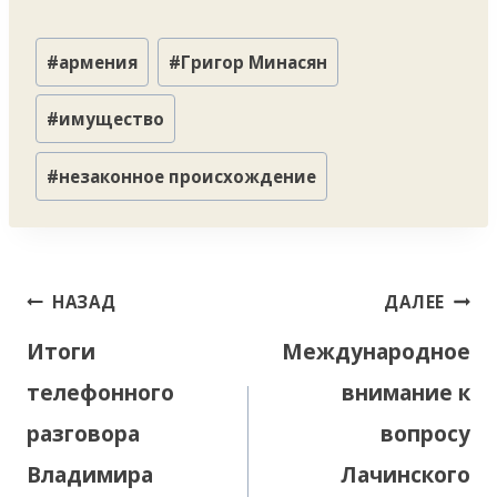
Метки
#
армения
#
Григор Минасян
записи:
#
имущество
#
незаконное происхождение
Навигация
НАЗАД
ДАЛЕЕ
по
Итоги
Международное
записям
телефонного
внимание к
разговора
вопросу
Владимира
Лачинского