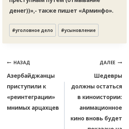
денег))»,- также пишет «Арминфо».
Метки
#
уголовное дело
#
усыновление
записи:
Навигация
НАЗАД
ДАЛЕЕ
по
Азербайджанцы
Шедевры
записям
приступили к
должны остаться
«реинтеграции»
в киноистории:
мнимых арцахцев
анимационное
кино вновь будет
показано на