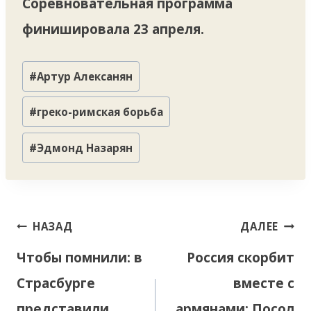
Соревновательная программа
финишировала 23 апреля.
Метки
#
Артур Алексанян
записи:
#
греко-римская борьба
#
Эдмонд Назарян
Навигация
НАЗАД
ДАЛЕЕ
по
Чтобы помнили: в
Россия скорбит
записям
Страсбурге
вместе с
представили
армянами: Посол