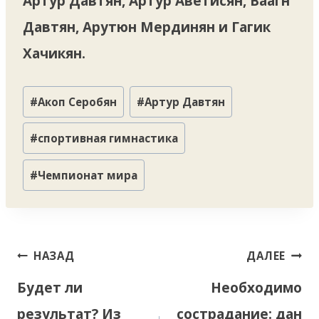
Артур Давтян, Артур Аветисян, Ваагн
Давтян, Арутюн Мердинян и Гагик
Хачикян.
Метки
#
Акоп Серобян
#
Артур Давтян
записи:
#
спортивная гимнастика
#
Чемпионат мира
Навигация
НАЗАД
ДАЛЕЕ
по
Будет ли
Необходимо
записям
результат? Из
сострадание: дан