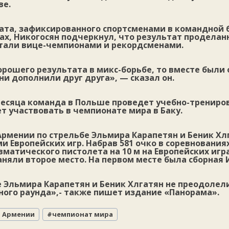
ве.
ата, зафиксированного спортсменами в командной 
ах, Никогосян подчеркнул, что результат проделан
 стали вице-чемпионами и рекордсменами.
орошего результата в микс-борьбе, то вместе были
и дополнили друг друга», — сказал он.
месяца команда в Польше проведет учебно-трениро
дет участвовать в чемпионате мира в Баку.
Армении по стрельбе Эльмира Карапетян и Беник Хл
 Европейских игр. Набрав 581 очко в соревнования
вматического пистолета на 10 м на Европейских иг
аняли второе место. На первом месте была сборная 
 Эльмира Карапетян и Беник Хлгатян не преодолел
ого раунда»,- также пишет издание «Панорама».
я Армении
#
чемпионат мира