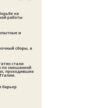
борьбе на
ной работы
 опытные и
вочный сборы, а
гатян стали
х по смешанной
рах, проходивших
Италии.
и барьер