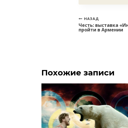
Навигация
НАЗАД
Честь: выставка «И
по
пройти в Армении
записям
Похожие записи