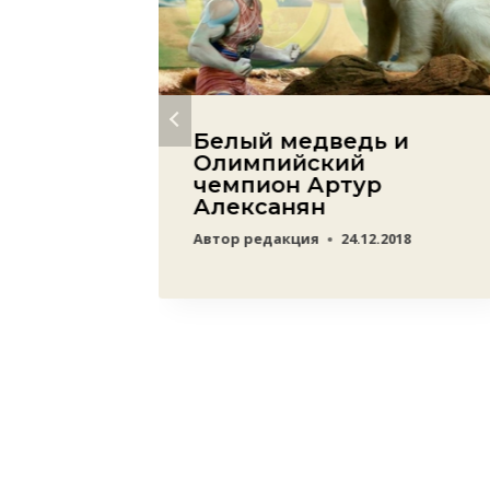
рия:
Белый медведь и
тры
Олимпийский
чемпион Артур
ра
Алексанян
23
Автор
редакция
24.12.2018