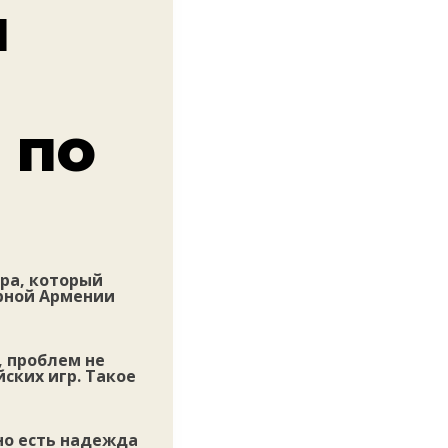
и
 по
ира, который
рной Армении
, проблем не
ских игр. Такое
 но есть надежда