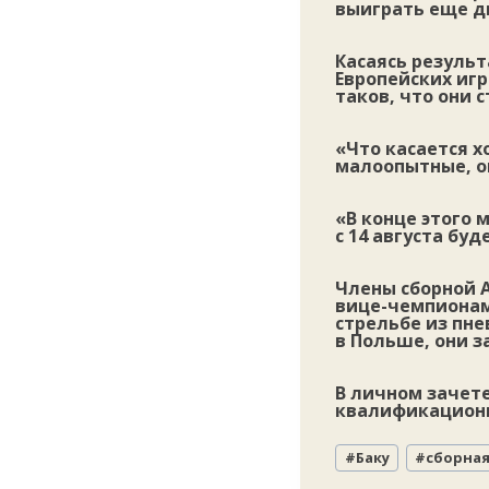
выиграть еще д
Касаясь результ
Европейских игр
таков, что они
«Что касается х
малоопытные, он
«В конце этого 
с 14 августа бу
Члены сборной 
вице-чемпионами
стрельбе из пне
в Польше, они з
В личном зачете
квалификационн
Метки
#
Баку
#
сборна
записи: