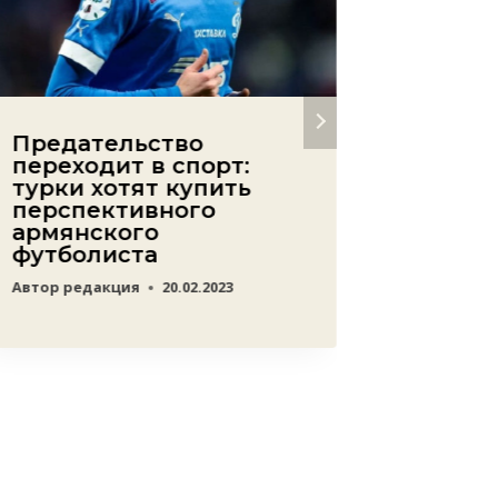
Предательство
Армян
переходит в спорт:
чемпи
турки хотят купить
побед
перспективного
спорт
армянского
Турци
футболиста
Азерб
получ
Автор
редакция
20.02.2023
госуд
Автор
Lev