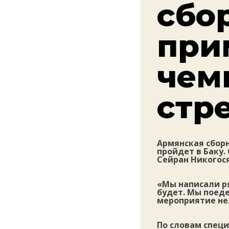
сбо
при
чем
стр
Армянская сборн
пройдет в Баку.
Сейран Никогося
«Мы написали ря
будет. Мы поед
мероприятие нел
По словам специ