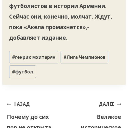
футболистов в истории Армении.
Сейчас они, конечно, молчат. Ждут,
пока «Акела промахнется»,-
добавляет издание.
Метки
#
генрих мхитарян
#
Лига Чемпионов
записи:
#
футбол
Навигация
НАЗАД
ДАЛЕЕ
по
Почему до сих
Великое
записям
пор не открыта
историческое