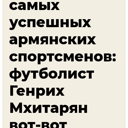
самых
успешных
армянских
спортсменов:
футболист
Генрих
Мхитарян
вот-вот