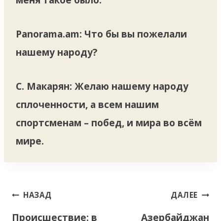
Panorama.am: Что бы вы пожелали
нашему народу?
С. Макарян
: Желаю нашему народу
сплоченности, а всем нашим
спортсменам – побед, и мира во всём
мире.
Навигация
НАЗАД
ДАЛЕЕ
по
Происшествие: в
Азербайджан
записям